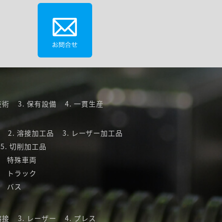
技術
保有設備
一貫生産
溶接加工品
レーザー加工品
切削加工品
 特殊車両
 トラック
 バス
溶接
レーザー
プレス