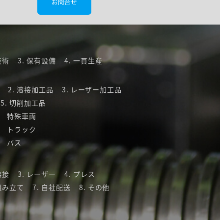
技術
保有設備
一貫生産
溶接加工品
レーザー加工品
切削加工品
 特殊車両
 トラック
 バス
溶接
レーザー
プレス
組み立て
自社配送
その他